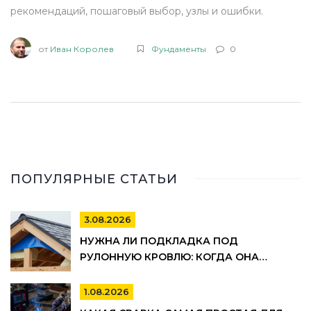
рекомендаций, пошаговый выбор, узлы и ошибки.
от
Иван Королев
Фундаменты
0
ПОПУЛЯРНЫЕ СТАТЬИ
3.08.2026
НУЖНА ЛИ ПОДКЛАДКА ПОД
РУЛОННУЮ КРОВЛЮ: КОГДА ОНА
ОБЯЗАТЕЛЬНА, А КОГДА МОЖНО
СЭКОНОМИТЬ
1.08.2026