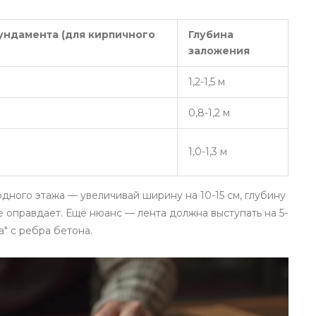
ндамента (для кирпичного
Глубина
заложения
1,2-1,5 м
0,8-1,2 м
1,0-1,3 м
дного этажа — увеличивай ширину на 10-15 см, глубину
 оправдает. Ещё нюанс — лента должна выступать на 5-
а" с ребра бетона.