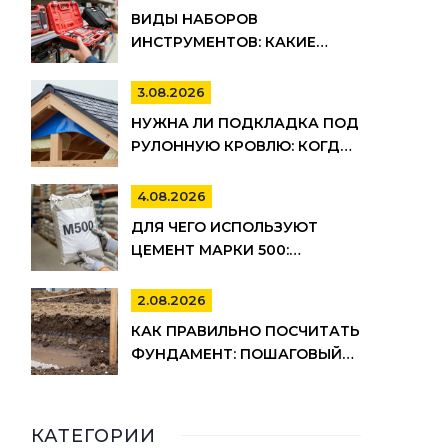
ВИДЫ НАБОРОВ
ИНСТРУМЕНТОВ: КАКИЕ
БЫВАЮТ, ДЛЯ ЧЕГО НУЖНЫ И
КАК ВЫБРАТЬ
3.08.2026
НУЖНА ЛИ ПОДКЛАДКА ПОД
РУЛОННУЮ КРОВЛЮ: КОГДА
ОНА ОБЯЗАТЕЛЬНА, А КОГДА
МОЖНО СЭКОНОМИТЬ
4.08.2026
ДЛЯ ЧЕГО ИСПОЛЬЗУЮТ
ЦЕМЕНТ МАРКИ 500:
ПРИМЕНЕНИЕ, ПЛЮСЫ И
МИНУСЫ
2.08.2026
КАК ПРАВИЛЬНО ПОСЧИТАТЬ
ФУНДАМЕНТ: ПОШАГОВЫЙ
РАСЧЕТ ОБЪЕМА БЕТОНА,
АРМАТУРЫ И ОПАЛУБКИ
КАТЕГОРИИ