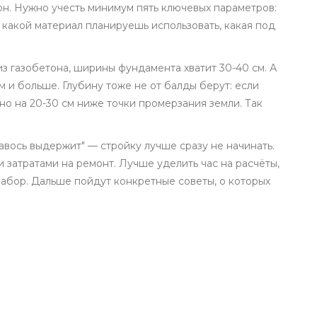
он. Нужно учесть минимум пять ключевых параметров:
, какой материал планируешь использовать, какая под
из газобетона, ширины фундамента хватит 30-40 см. А
 и больше. Глубину тоже не от балды берут: если
чно на 20-30 см ниже точки промерзания земли. Так
авось выдержит" — стройку лучше сразу не начинать.
затратами на ремонт. Лучше уделить час на расчёты,
забор. Дальше пойдут конкретные советы, о которых