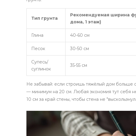
Рекомендуемая ширина фу
Тип грунта
дома, 1 этаж)
Глина
40-60 см
Песок
30-50 см
Супесь/
35-55 см
суглинок
Не забывай: если строишь тяжёлый дом больше о
— минимум на 20 см. Любая экономия тут себя не
10 см за край стены, чтобы стена не "выскользнул