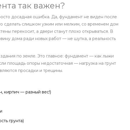
нта так важен?
росто досадная ошибка. Да, фундамент не виден после
 его сделать слишком узким или мелким, со временем дом
тены перекосит, а двери станут плохо открываться. В
вину дома ради новых работ — не шутка, а реальность
здания по земле. Это главное: фундамент — как лыжи
сли площадь опоры недостаточная — нагрузка на грунт
являются просадки и трещины.
, кирпич — разный вес!)
и
ость грунта)