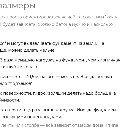
размеры
льзя просто ориентироваться на чей-то совет или "как у
й будет зависеть, сколько бетона нужно и насколько
тся" и могут выдавливать фундамент из земли. На
ще, можно делать мельче.
-3 раза меньшую нагрузку на фундамент, чем кирпичная
е и глубже копают.
сии — это 1,2-1,5 м, на юге — меньше. Всегда копают
ыло "подъёмов".
 к поверхности, гидроизоляции делать надо больше, а
йчивости.
 это почти в 1,5 раза выше нагрузка. Иногда фундамент
 ненесущими перегородками.
 ленты или столба — всё зависит от массы дома и типа