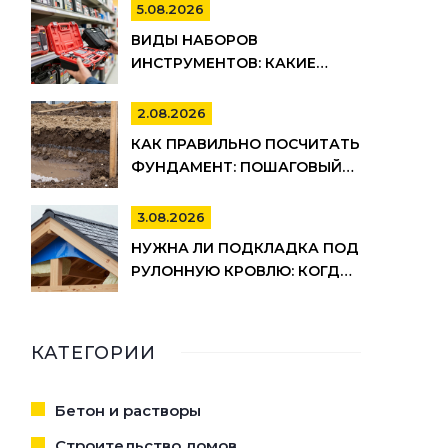
СОВЕТЫ ПО ВЫБОРУ
5.08.2026
ВИДЫ НАБОРОВ
ИНСТРУМЕНТОВ: КАКИЕ
БЫВАЮТ, ДЛЯ ЧЕГО НУЖНЫ И
КАК ВЫБРАТЬ
2.08.2026
КАК ПРАВИЛЬНО ПОСЧИТАТЬ
ФУНДАМЕНТ: ПОШАГОВЫЙ
РАСЧЕТ ОБЪЕМА БЕТОНА,
АРМАТУРЫ И ОПАЛУБКИ
3.08.2026
НУЖНА ЛИ ПОДКЛАДКА ПОД
РУЛОННУЮ КРОВЛЮ: КОГДА
ОНА ОБЯЗАТЕЛЬНА, А КОГДА
МОЖНО СЭКОНОМИТЬ
КАТЕГОРИИ
Бетон и растворы
Строительство домов