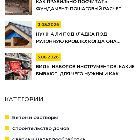
КАК ПРАВИЛЬНО ПОСЧИТАТЬ
ФУНДАМЕНТ: ПОШАГОВЫЙ РАСЧЕТ
ОБЪЕМА БЕТОНА, АРМАТУРЫ И
ОПАЛУБКИ
3.08.2026
НУЖНА ЛИ ПОДКЛАДКА ПОД
РУЛОННУЮ КРОВЛЮ: КОГДА ОНА
ОБЯЗАТЕЛЬНА, А КОГДА МОЖНО
СЭКОНОМИТЬ
5.08.2026
ВИДЫ НАБОРОВ ИНСТРУМЕНТОВ: КАКИЕ
БЫВАЮТ, ДЛЯ ЧЕГО НУЖНЫ И КАК
ВЫБРАТЬ
КАТЕГОРИИ
Бетон и растворы
Строительство домов
Сварка и металлообработка