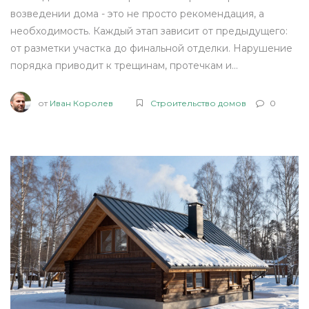
возведении дома - это не просто рекомендация, а
необходимость. Каждый этап зависит от предыдущего:
от разметки участка до финальной отделки. Нарушение
порядка приводит к трещинам, протечкам и
дорогостоящим переделкам. В Нижнем Новгороде
правильный порядок - залог долговечности дома.
от
Иван Королев
Строительство домов
0