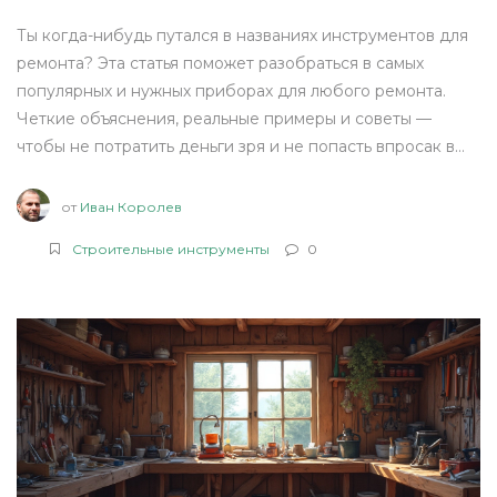
Ты когда-нибудь путался в названиях инструментов для
ремонта? Эта статья поможет разобраться в самых
популярных и нужных приборах для любого ремонта.
Четкие объяснения, реальные примеры и советы —
чтобы не потратить деньги зря и не попасть впросак в
магазине. Узнай, какие инструменты точно пригодятся
дома. Пару неожиданных лайфхаков тоже будет.
от
Иван Королев
Строительные инструменты
0