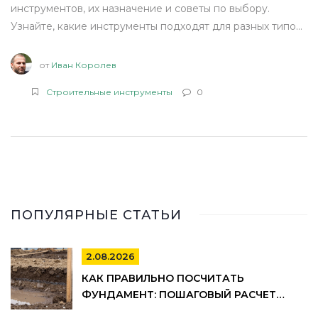
инструментов, их назначение и советы по выбору.
Узнайте, какие инструменты подходят для разных типов
задач и как сделать осознанный выбор, приобретая их.
Это поможет вам сэкономить время, деньги и нервы в
от
Иван Королев
процессе ремонта.
Строительные инструменты
0
ПОПУЛЯРНЫЕ СТАТЬИ
2.08.2026
КАК ПРАВИЛЬНО ПОСЧИТАТЬ
ФУНДАМЕНТ: ПОШАГОВЫЙ РАСЧЕТ
ОБЪЕМА БЕТОНА, АРМАТУРЫ И