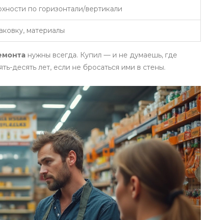
хности по горизонтали/вертикали
паковку, материалы
емонта
нужны всегда. Купил — и не думаешь, где
ть-десять лет, если не бросаться ими в стены.