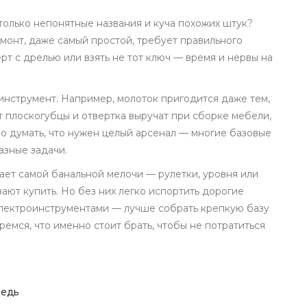
 только непонятные названия и куча похожих штук?
монт, даже самый простой, требует правильного
т с дрелью или взять не тот ключ — время и нервы на
инструмент. Например, молоток пригодится даже тем,
от плоскогубцы и отвертка выручат при сборке мебели,
о думать, что нужен целый арсенал — многие базовые
азные задачи.
тает самой банальной мелочи — рулетки, уровня или
ают купить. Но без них легко испортить дорогие
 электроинструментами — лучше собрать крепкую базу
емся, что именно стоит брать, чтобы не потратиться
редь