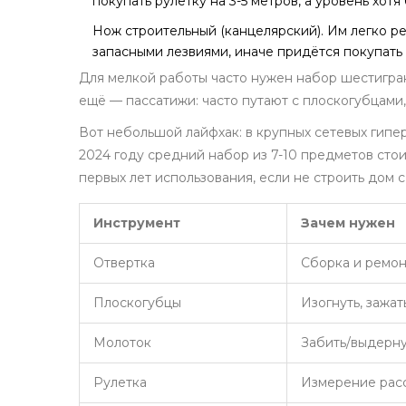
покупать рулетку на 3-5 метров, а уровень хотя 
Нож строительный (канцелярский). Им легко рез
запасными лезвиями, иначе придётся покупать
Для мелкой работы часто нужен набор шестигран
ещё — пассатижи: часто путают с плоскогубцами,
Вот небольшой лайфхак: в крупных сетевых гипе
2024 году средний набор из 7-10 предметов стои
первых лет использования, если не строить дом с
Инструмент
Зачем нужен
Отвертка
Сборка и ремон
Плоскогубцы
Изогнуть, зажат
Молоток
Забить/выдерну
Рулетка
Измерение рас