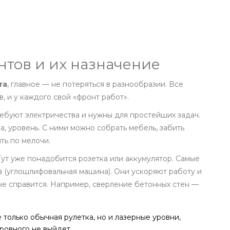
нтов и их назначение
та
, главное — не потеряться в разнообразии. Все
, и у каждого свой «фронт работ».
ебуют электричества и нужны для простейших задач.
а, уровень. С ними можно собрать мебель, забить
ть по мелочи.
ут уже понадобится розетка или аккумулятор. Самые
ка (углошлифовальная машина). Они ускоряют работу и
не справится. Например, сверление бетонных стен —
только обычная рулетка, но и лазерные уровни,
ровного не выйдет.