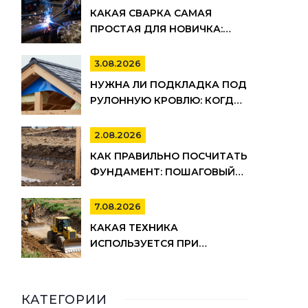
КАКАЯ СВАРКА САМАЯ
ПРОСТАЯ ДЛЯ НОВИЧКА:
РЕЙТИНГ МЕТОДОВ И
СОВЕТЫ ПО ВЫБОРУ
3.08.2026
НУЖНА ЛИ ПОДКЛАДКА ПОД
РУЛОННУЮ КРОВЛЮ: КОГДА
ОНА ОБЯЗАТЕЛЬНА, А КОГДА
МОЖНО СЭКОНОМИТЬ
2.08.2026
КАК ПРАВИЛЬНО ПОСЧИТАТЬ
ФУНДАМЕНТ: ПОШАГОВЫЙ
РАСЧЕТ ОБЪЕМА БЕТОНА,
АРМАТУРЫ И ОПАЛУБКИ
7.08.2026
КАКАЯ ТЕХНИКА
ИСПОЛЬЗУЕТСЯ ПРИ
СТРОИТЕЛЬСТВЕ ДОРОГ:
ПОЛНЫЙ СПИСОК И ЭТАПЫ
РАБОТ
КАТЕГОРИИ