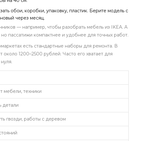
бы на 40 см.
ать обои, коробки, упаковку, пластик. Берите модель с
 новый через месяц.
ников — например, чтобы разобрать мебель из IKEA. А
 но пассатижи компактнее и удобнее для точных работ.
рмаркетах есть стандартные наборы для ремонта. В
т около 1200–2500 рублей. Часто его хватает для
 нуля.
т мебели, техники
ь детали
ть гвозди, работы с деревом
стояний