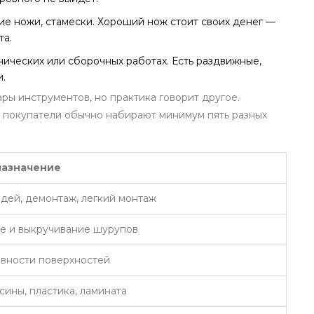
е ножи, стамески. Хороший нож стоит своих денег —
та.
ических или сборочных работах. Есть раздвижные,
.
ры инструментов, но практика говорит другое.
: покупатели обычно набирают минимум пять разных
назначение
здей, демонтаж, легкий монтаж
е и выкручивание шурупов
вности поверхностей
сины, пластика, ламината