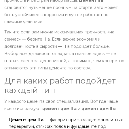
прочность и быстрый набор массы.
Цемент II в
становится чуть менее прочным на старте, зато может
быть устойчивее к коррозии и лучше работает во
влажных условиях.
Так что если вам нужна максимальная прочность «на
сейчас» — берите II а. Если важна экономия и
долговечность в сырости — II в подойдет больше.
Выбор всегда зависит от задач, а главное здесь — не
гнаться слепо за дешевизной, а понимать, чем конкретно
отличаются эти типы цемента по составу.
Для каких работ подойдет
каждый тип
У каждого цемента своя специализация. Вот где чаще
всего используют
цемент цем II а
и
цемент цем II в
:
Цемент цем II а
— фаворит при закладке монолитных
перекрытий, стяжках полов и фундаменте под