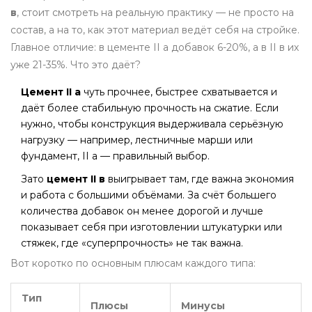
в
, стоит смотреть на реальную практику — не просто на
состав, а на то, как этот материал ведёт себя на стройке.
Главное отличие: в цементе II а добавок 6-20%, а в II в их
уже 21-35%. Что это даёт?
Цемент II а
чуть прочнее, быстрее схватывается и
даёт более стабильную прочность на сжатие. Если
нужно, чтобы конструкция выдерживала серьёзную
нагрузку — например, лестничные марши или
фундамент, II а — правильный выбор.
Зато
цемент II в
выигрывает там, где важна экономия
и работа с большими объёмами. За счёт большего
количества добавок он менее дорогой и лучше
показывает себя при изготовлении штукатурки или
стяжек, где «суперпрочность» не так важна.
Вот коротко по основным плюсам каждого типа:
Тип
Плюсы
Минусы