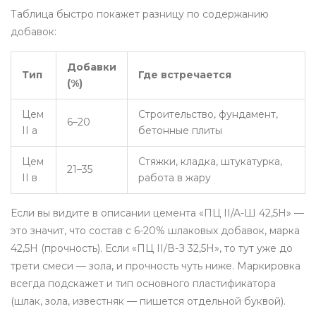
Таблица быстро покажет разницу по содержанию
добавок:
Добавки
Тип
Где встречается
(%)
Цем
Строительство, фундамент,
6–20
II а
бетонные плиты
Цем
Стяжки, кладка, штукатурка,
21–35
II в
работа в жару
Если вы видите в описании цемента «ПЦ II/A-Ш 42,5Н» —
это значит, что состав с 6-20% шлаковых добавок, марка
42,5Н (прочность). Если «ПЦ II/В-З 32,5Н», то тут уже до
трети смеси — зола, и прочность чуть ниже. Маркировка
всегда подскажет и тип основного пластификатора
(шлак, зола, известняк — пишется отдельной буквой).