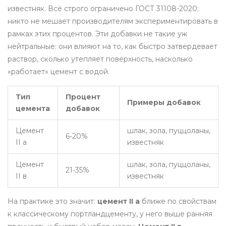
известняк. Всё строго ограничено ГОСТ 31108-2020;
никто не мешает производителям экспериментировать в
рамках этих процентов. Эти добавки не такие уж
нейтральные: они влияют на то, как быстро затвердевает
раствор, сколько утепляет поверхность, насколько
«работает» цемент с водой.
Тип
Процент
Примеры добавок
цемента
добавок
Цемент
шлак, зола, пуццоланы,
6-20%
II а
известняк
Цемент
шлак, зола, пуццоланы,
21-35%
II в
известняк
На практике это значит:
цемент II а
ближе по свойствам
к классическому портландцементу, у него выше ранняя