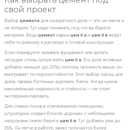
свой проект
Выбор
цемента
для конкретного дела — это не магия и
не лотерея. Тут надо понимать, под что вы берёте
материал. Ведь
цемент
марки
цем II а
и
цем II в
ведёт
себя по-разному в растворе и готовой конструкции.
Если планируете заливать фундамент или делать
несущие стены, лучше взять
цем II а
. Его доля активных
добавок меньше (до 20%), поэтому прочность выше, он
выигрывает по морозостойкости. Этот выбор хорош для
дома, гаража, бетонных дорожек, балок. Когда нужна
максимальная надёжность и стойкость — не стоит
экспериментировать.
Для стяжки полов в отапливаемом помещении,
штукатурки, кладки блоков, дорожек с небольшими
нагрузками смело берите
цем II в
. Тут добавок уже до
35%. Он легче в работе, замес получается более