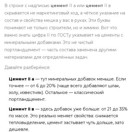
В строке с надписью
цемент
II а или
цемент
II в
скрывается не маркетинговый ход, а чёткое указание на
состав и свойства мешка у вас в руках. Эти буквы
понимают не только строители, но и химики. Вот что
важно знать: цифра II по ГОСТу указывает на цементы с
минеральными добавками. Это не чистый
портландцемент — часть состава заменена другими
материалами для определённых задач.
Давайте разберёмся:
Цемент II а
— тут минеральных добавок меньше. Если
точнее — от 6 до 20% (чаще всего добавляют шлак,
золу, известняк). Остальное — классический
портландцемент.
Цемент II в
— здесь добавок уже больше: от 21 до 35%
по массе. Это реально меняет свойства: снижается
тепловыделение, цемент застывает чуть дольше, зато
дешевле.