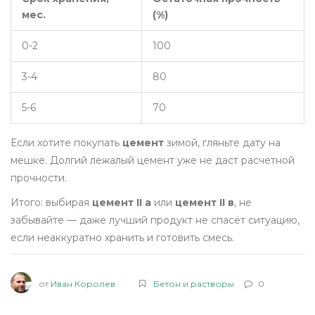
мес.
(%)
0-2
100
3-4
80
5-6
70
Если хотите покупать
цемент
зимой, гляньте дату на
мешке. Долгий лежалый цемент уже не даст расчетной
прочности.
Итого: выбирая
цемент II а
или
цемент II в
, не
забывайте — даже лучший продукт не спасёт ситуацию,
если неаккуратно хранить и готовить смесь.
от
Иван Королев
Бетон и растворы
0