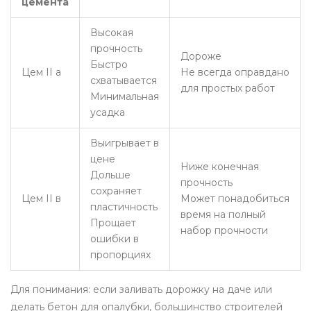
цемента
Высокая
прочность
Дороже
Быстро
Цем II а
Не всегда оправдано
схватывается
для простых работ
Минимальная
усадка
Выигрывает в
цене
Ниже конечная
Дольше
прочность
сохраняет
Цем II в
Может понадобиться
пластичность
время на полный
Прощает
набор прочности
ошибки в
пропорциях
Для понимания: если заливать дорожку на даче или
делать бетон для опалубки, большинство строителей