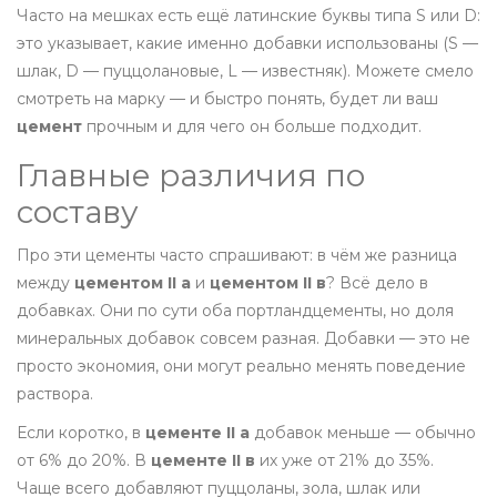
Часто на мешках есть ещё латинские буквы типа S или D:
это указывает, какие именно добавки использованы (S —
шлак, D — пуццолановые, L — известняк). Можете смело
смотреть на марку — и быстро понять, будет ли ваш
цемент
прочным и для чего он больше подходит.
Главные различия по
составу
Про эти цементы часто спрашивают: в чём же разница
между
цементом II а
и
цементом II в
? Всё дело в
добавках. Они по сути оба портландцементы, но доля
минеральных добавок совсем разная. Добавки — это не
просто экономия, они могут реально менять поведение
раствора.
Если коротко, в
цементе II а
добавок меньше — обычно
от 6% до 20%. В
цементе II в
их уже от 21% до 35%.
Чаще всего добавляют пуццоланы, зола, шлак или