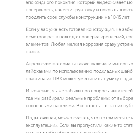
эпоксидного покрытия, который выдерживает моро
поверхность, нанести грунтовку и покрыть эпокс
продлить срок службы конструкции на 10‑15 лет.
Если у вас уже есть готовая конструкция, не за
осмотров раз в полгода: проверка креплений, с
элементов. Любая мелкая коррозия сразу устран
позже.
Апрельские материалы также включали интервью
лайфхаками по использованию подкладных шайб 
пластина из ПВХ может уменьшить шумиху в здани
И, конечно, мы не забыли про вопросы читателей
где мы разбирали реальные проблемы: от выбора
солнечными панелями. Все ответы – в наших публ
Подытоживая, можно сказать, что в этом месяце м
эксплуатации». Если вы пропустили какие‑то стат
создан, чтобы облегчить вашу работу.