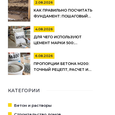
СОВЕТЫ ПО ВЫБОРУ
2.08.2026
КАК ПРАВИЛЬНО ПОСЧИТАТЬ
ФУНДАМЕНТ: ПОШАГОВЫЙ
РАСЧЕТ ОБЪЕМА БЕТОНА,
АРМАТУРЫ И ОПАЛУБКИ
4.08.2026
ДЛЯ ЧЕГО ИСПОЛЬЗУЮТ
ЦЕМЕНТ МАРКИ 500:
ПРИМЕНЕНИЕ, ПЛЮСЫ И
МИНУСЫ
6.08.2026
ПРОПОРЦИИ БЕТОНА М200:
ТОЧНЫЙ РЕЦЕПТ, РАСЧЕТ И
СЕКРЕТЫ ЗАМЕСА
КАТЕГОРИИ
Бетон и растворы
Строительство домов