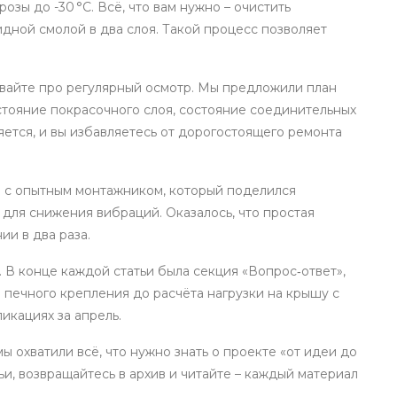
зы до -30 °C. Всё, что вам нужно – очистить
идной смолой в два слоя. Такой процесс позволяет
бывайте про регулярный осмотр. Мы предложили план
остояние покрасочного слоя, состояние соединительных
яется, и вы избавляетесь от дорогостоящего ремонта
 с опытным монтажником, который поделился
для снижения вибраций. Оказалось, что простая
и в два раза.
. В конце каждой статьи была секция «Вопрос‑ответ»,
 печного крепления до расчёта нагрузки на крышу с
икациях за апрель.
ы охватили всё, что нужно знать о проекте «от идеи до
ьи, возвращайтесь в архив и читайте – каждый материал