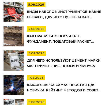
5.08.2026
ВИДЫ НАБОРОВ ИНСТРУМЕНТОВ: КАКИЕ
БЫВАЮТ, ДЛЯ ЧЕГО НУЖНЫ И КАК
ВЫБРАТЬ
2.08.2026
КАК ПРАВИЛЬНО ПОСЧИТАТЬ
ФУНДАМЕНТ: ПОШАГОВЫЙ РАСЧЕТ
ОБЪЕМА БЕТОНА, АРМАТУРЫ И
ОПАЛУБКИ
4.08.2026
ДЛЯ ЧЕГО ИСПОЛЬЗУЮТ ЦЕМЕНТ МАРКИ
500: ПРИМЕНЕНИЕ, ПЛЮСЫ И МИНУСЫ
1.08.2026
КАКАЯ СВАРКА САМАЯ ПРОСТАЯ ДЛЯ
НОВИЧКА: РЕЙТИНГ МЕТОДОВ И СОВЕТЫ
ПО ВЫБОРУ
6.08.2026