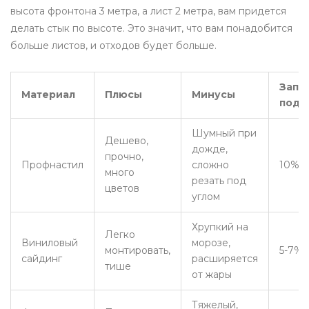
высота фронтона 3 метра, а лист 2 метра, вам придется
делать стык по высоте. Это значит, что вам понадобится
больше листов, и отходов будет больше.
Запа
Материал
Плюсы
Минусы
подр
Шумный при
Дешево,
дожде,
прочно,
Профнастил
сложно
10%
много
резать под
цветов
углом
Хрупкий на
Легко
Виниловый
морозе,
монтировать,
5-7%
сайдинг
расширяется
тише
от жары
Тяжелый,