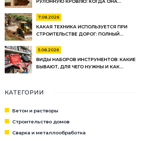
РУЛОННУЮ КРОВЛЮ: КОГДА ОНА
ОБЯЗАТЕЛЬНА, А КОГДА МОЖНО
СЭКОНОМИТЬ
7.08.2026
КАКАЯ ТЕХНИКА ИСПОЛЬЗУЕТСЯ ПРИ
СТРОИТЕЛЬСТВЕ ДОРОГ: ПОЛНЫЙ
СПИСОК И ЭТАПЫ РАБОТ
5.08.2026
ВИДЫ НАБОРОВ ИНСТРУМЕНТОВ: КАКИЕ
БЫВАЮТ, ДЛЯ ЧЕГО НУЖНЫ И КАК
ВЫБРАТЬ
КАТЕГОРИИ
Бетон и растворы
Строительство домов
Сварка и металлообработка