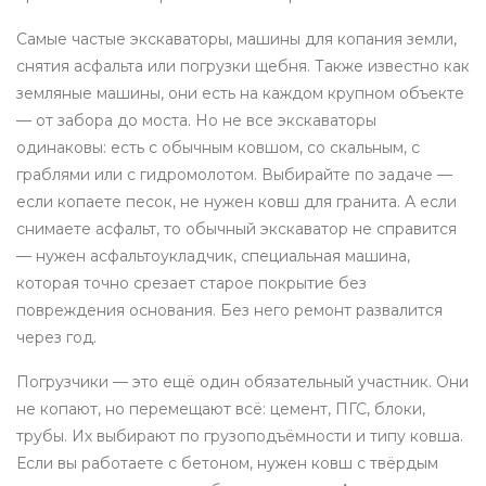
Самые частые
экскаваторы
,
машины для копания земли,
снятия асфальта или погрузки щебня
. Также известно как
земляные машины
, они есть на каждом крупном объекте
— от забора до моста
. Но не все экскаваторы
одинаковы: есть с обычным ковшом, со скальным, с
граблями или с гидромолотом. Выбирайте по задаче —
если копаете песок, не нужен ковш для гранита. А если
снимаете асфальт, то обычный экскаватор не справится
— нужен
асфальтоукладчик
,
специальная машина,
которая точно срезает старое покрытие без
повреждения основания
. Без него ремонт развалится
через год.
Погрузчики — это ещё один обязательный участник. Они
не копают, но перемещают всё: цемент, ПГС, блоки,
трубы. Их выбирают по грузоподъёмности и типу ковша.
Если вы работаете с бетоном, нужен ковш с твёрдым