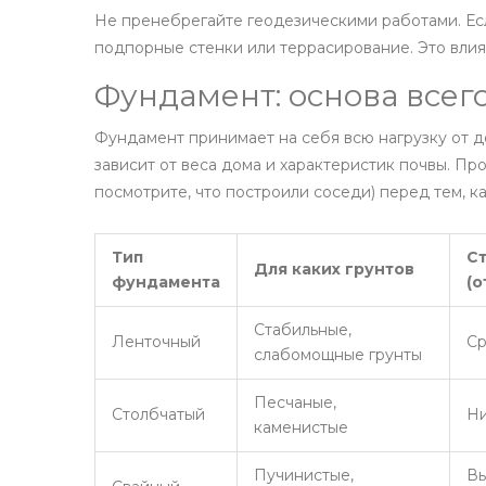
Не пренебрегайте геодезическими работами. Есл
подпорные стенки или террасирование. Это влия
Фундамент: основа всег
Фундамент принимает на себя всю нагрузку от д
зависит от веса дома и характеристик почвы. Пр
посмотрите, что построили соседи) перед тем, ка
Тип
С
Для каких грунтов
фундамента
(о
Стабильные,
Ленточный
Ср
слабомощные грунты
Песчаные,
Столбчатый
Ни
каменистые
Пучинистые,
Вы