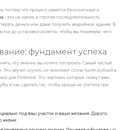
ть, потому что процесс кажется бесконечным и
ма
- это не магия, а строгая последовательность
терять деньги или даже получить аварийное здание. В
астка до установки розеток, чтобы вы понимали, чего
вание: фундамент успеха
нять, что именно вы хотите построить. Самый частый
». Это звучит скучно, но экономит сотни тысяч рублей в
ки для Pinterest. Это чертежи, которые скажут вам,
убы и как сделать так, чтобы крыша не слетела при
циально под ваш участок и ваши желания. Дорого,
ю жизни.
же проверено другими людьми. Дешевле и быстрее, но