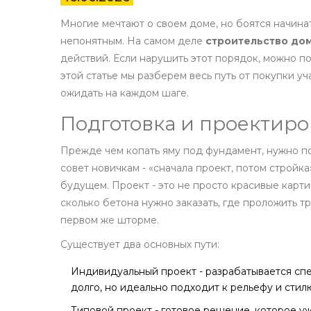
Многие мечтают о своем доме, но боятся начина
непонятным. На самом деле
строительство до
действий. Если нарушить этот порядок, можно по
этой статье мы разберем весь путь от покупки уч
ожидать на каждом шаге.
Подготовка и проектиро
Прежде чем копать яму под фундамент, нужно по
совет новичкам - «сначала проект, потом стройка
будущем. Проект - это не просто красивые картин
сколько бетона нужно заказать, где проложить тр
первом же шторме.
Существует два основных пути:
Индивидуальный проект
-
разрабатывается спе
долго, но идеально подходит к рельефу и стил
Типовой проект
-
готовое решение, которое у