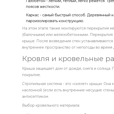
Газобетон
-
легкий, теплый, легко режется. Тр
поясов жесткости.
Каркас
-
самый быстрый способ. Деревянный к
пароизолировать конструкцию.
На этом этапе также монтируются перекрытия м
(балочными) или железобетонными. Перекрытия п
крыше. После возведения стен устанавливаются 
внутреннее пространство от непогоды во время 
Кровля и кровельные р
Крыша защищает дом от дождя, снега и солнца. П
покрытие.
Стропильная система - это «скелет» крыши. Она 
наслонной (если есть внутренние несущие стены
антисептиком.
Выбор кровельного материала: