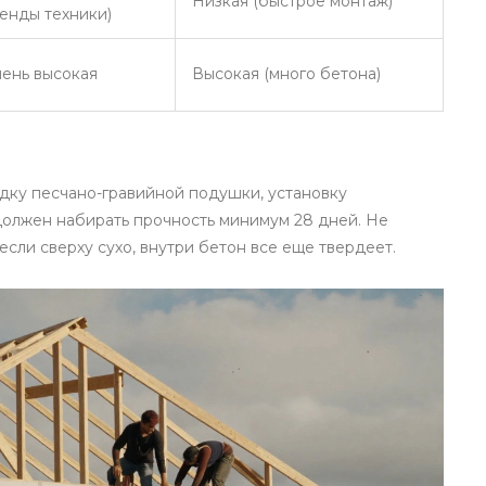
Низкая (быстрое монтаж)
енды техники)
ень высокая
Высокая (много бетона)
адку песчано-гравийной подушки, установку
должен набирать прочность минимум 28 дней. Не
сли сверху сухо, внутри бетон все еще твердеет.