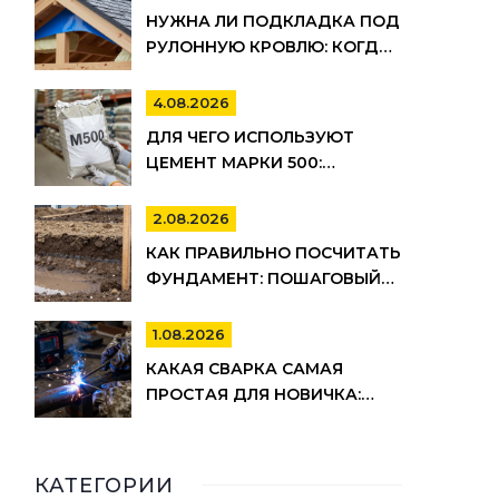
РАБОТ
НУЖНА ЛИ ПОДКЛАДКА ПОД
РУЛОННУЮ КРОВЛЮ: КОГДА
ОНА ОБЯЗАТЕЛЬНА, А КОГДА
МОЖНО СЭКОНОМИТЬ
4.08.2026
ДЛЯ ЧЕГО ИСПОЛЬЗУЮТ
ЦЕМЕНТ МАРКИ 500:
ПРИМЕНЕНИЕ, ПЛЮСЫ И
МИНУСЫ
2.08.2026
КАК ПРАВИЛЬНО ПОСЧИТАТЬ
ФУНДАМЕНТ: ПОШАГОВЫЙ
РАСЧЕТ ОБЪЕМА БЕТОНА,
АРМАТУРЫ И ОПАЛУБКИ
1.08.2026
КАКАЯ СВАРКА САМАЯ
ПРОСТАЯ ДЛЯ НОВИЧКА:
РЕЙТИНГ МЕТОДОВ И
СОВЕТЫ ПО ВЫБОРУ
КАТЕГОРИИ