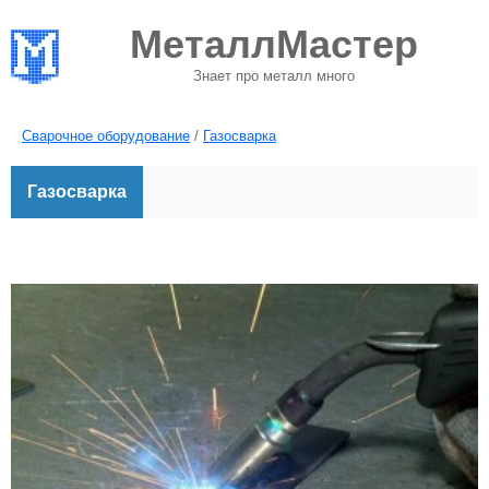
МеталлМастер
Знает про металл много
Сварочное оборудование
/
Газосварка
Газосварка