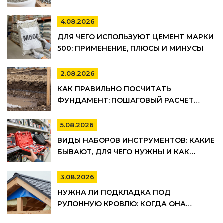
4.08.2026
ДЛЯ ЧЕГО ИСПОЛЬЗУЮТ ЦЕМЕНТ МАРКИ
500: ПРИМЕНЕНИЕ, ПЛЮСЫ И МИНУСЫ
2.08.2026
КАК ПРАВИЛЬНО ПОСЧИТАТЬ
ФУНДАМЕНТ: ПОШАГОВЫЙ РАСЧЕТ
ОБЪЕМА БЕТОНА, АРМАТУРЫ И
ОПАЛУБКИ
5.08.2026
ВИДЫ НАБОРОВ ИНСТРУМЕНТОВ: КАКИЕ
БЫВАЮТ, ДЛЯ ЧЕГО НУЖНЫ И КАК
ВЫБРАТЬ
3.08.2026
НУЖНА ЛИ ПОДКЛАДКА ПОД
РУЛОННУЮ КРОВЛЮ: КОГДА ОНА
ОБЯЗАТЕЛЬНА, А КОГДА МОЖНО