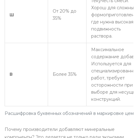
текучесть смеси.
Хорош для сложных
От 20% до
Ш
формоприготовлени
35%
где нужна высокая
подвижность
раствора.
Максимальное
содержание добавок
Используется для
специализированны
В
Более 35%
работ, требует
осторожности при
выборе для несущих
конструкций.
Расшифровка буквенных обозначений в маркировке цеме
Почему производители добавляют минеральные
компоненты? Это делается не только ради экономии.