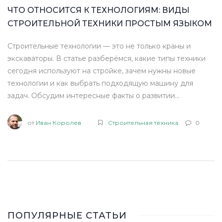
ЧТО ОТНОСИТСЯ К ТЕХНОЛОГИЯМ: ВИДЫ
СТРОИТЕЛЬНОЙ ТЕХНИКИ ПРОСТЫМ ЯЗЫКОМ
Строительные технологии — это не только краны и
экскаваторы. В статье разберёмся, какие типы техники
сегодня используют на стройке, зачем нужны новые
технологии и как выбрать подходящую машину для
задач. Обсудим интересные факты о развитии
спецтехники и дадим простые советы по эксплуатации.
Всё — на понятном языке, без сложных терминов.
от
Иван Королев
Строительная техника
0
ПОПУЛЯРНЫЕ СТАТЬИ