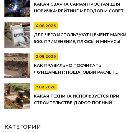
КАКАЯ СВАРКА САМАЯ ПРОСТАЯ ДЛЯ
НОВИЧКА: РЕЙТИНГ МЕТОДОВ И СОВЕТЫ
ПО ВЫБОРУ
4.08.2026
ДЛЯ ЧЕГО ИСПОЛЬЗУЮТ ЦЕМЕНТ МАРКИ
500: ПРИМЕНЕНИЕ, ПЛЮСЫ И МИНУСЫ
2.08.2026
КАК ПРАВИЛЬНО ПОСЧИТАТЬ
ФУНДАМЕНТ: ПОШАГОВЫЙ РАСЧЕТ
ОБЪЕМА БЕТОНА, АРМАТУРЫ И
ОПАЛУБКИ
7.08.2026
КАКАЯ ТЕХНИКА ИСПОЛЬЗУЕТСЯ ПРИ
СТРОИТЕЛЬСТВЕ ДОРОГ: ПОЛНЫЙ
СПИСОК И ЭТАПЫ РАБОТ
КАТЕГОРИИ