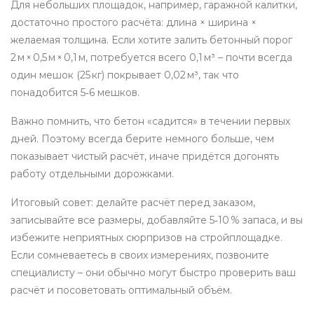
Для небольших площадок, например, гаражной калитки,
достаточно простого расчёта: длина × ширина ×
желаемая толщина. Если хотите залить бетонный порог
2 м × 0,5 м × 0,1 м, потребуется всего 0,1 м³ – почти всегда
один мешок (25 кг) покрывает 0,02 м³, так что
понадобится 5‑6 мешков.
Важно помнить, что бетон «садится» в течении первых
дней. Поэтому всегда берите немного больше, чем
показывает чистый расчёт, иначе придётся догонять
работу отдельными дорожками.
Итоговый совет: делайте расчёт перед заказом,
записывайте все размеры, добавляйте 5‑10 % запаса, и вы
избежите неприятных сюрпризов на стройплощадке.
Если сомневаетесь в своих измерениях, позвоните
специалисту – они обычно могут быстро проверить ваш
расчёт и посоветовать оптимальный объём.