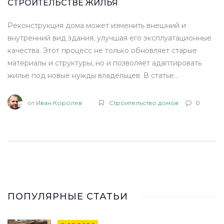
СТРОИТЕЛЬСТВЕ ЖИЛЬЯ
Реконструкция дома может изменить внешний и
внутренний вид здания, улучшая его эксплуатационные
качества. Этот процесс не только обновляет старые
материалы и структуры, но и позволяет адаптировать
жилье под новые нужды владельцев. В статье
рассматриваются различные виды реконструкций, их
преимущества и особенности. Узнайте о современных
от
Иван Королев
Строительство домов
0
подходах к изменению вашего дома и практических
советах по реализации подобных проектов. Будь то
масштабное обновление или просто косметический
ремонт — каждый вид реконструкции требует своего
подхода.
ПОПУЛЯРНЫЕ СТАТЬИ