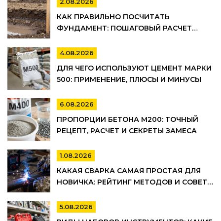
2.08.2026
КАК ПРАВИЛЬНО ПОСЧИТАТЬ
ФУНДАМЕНТ: ПОШАГОВЫЙ РАСЧЕТ
ОБЪЕМА БЕТОНА, АРМАТУРЫ И
ОПАЛУБКИ
4.08.2026
ДЛЯ ЧЕГО ИСПОЛЬЗУЮТ ЦЕМЕНТ МАРКИ
500: ПРИМЕНЕНИЕ, ПЛЮСЫ И МИНУСЫ
6.08.2026
ПРОПОРЦИИ БЕТОНА М200: ТОЧНЫЙ
РЕЦЕПТ, РАСЧЕТ И СЕКРЕТЫ ЗАМЕСА
1.08.2026
КАКАЯ СВАРКА САМАЯ ПРОСТАЯ ДЛЯ
НОВИЧКА: РЕЙТИНГ МЕТОДОВ И СОВЕТЫ
ПО ВЫБОРУ
5.08.2026