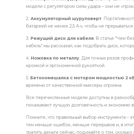
модели с регулятором силы удара – они не «прок
2.
Аккумуляторный шуруповерт
. Портативнос
батареей не менее 2,5 А·ч, чтобы не прерываться
3.
Режущий диск для кабеля
. В статье "Чем б
кабель" мы рассказал, как подобрать диск, кото
4.
Ножовка по металлу
. Для точных резов проф
кромкой и эргономичной рукояткой.
5.
Бетономешалка с мотором мощностью 2 к
времени от качественной миксеры огромна.
Все перечисленные модели доступны в разнообр
показывают лучшую долговечность и экономию в
Помните, что правильный выбор инструмента – э
тем меньше ошибок, меньше перерывов и, в итоге
тратить деньги сейчас, подумайте о том, скольк