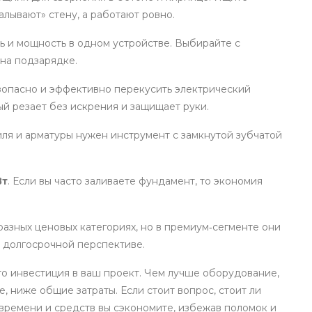
алывают» стену, а работают ровно.
ть и мощность в одном устройстве. Выбирайте с
 на подзарядке.
езопасно и эффективно перекусить электрический
рый резает без искрения и защищает руки.
иля и арматуры нужен инструмент с замкнутой зубчатой
Вт
. Если вы часто заливаете фундамент, то экономия
азных ценовых категориях, но в премиум‑сегменте они
 долгосрочной перспективе.
то инвестиция в ваш проект. Чем лучше оборудование,
, ниже общие затраты. Если стоит вопрос, стоит ли
о времени и средств вы сэкономите, избежав поломок и