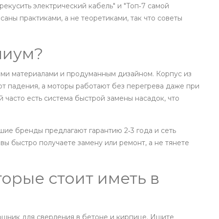
рекусить электрический кабель" и "Топ‑7 самой
саны практиками, а не теоретиками, так что советы
миум?
ми материалами и продуманным дизайном. Корпус из
от падения, а моторы работают без перегрева даже при
й часто есть система быстрой замены насадок, что
ие бренды предлагают гарантию 2‑3 года и сеть
 вы быстро получаете замену или ремонт, а не тянете
торые стоит иметь в
ощник для сверления в бетоне и кирпице. Ищите