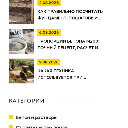
МОЖНО СЭКОНОМИТЬ
2.08.2026
КАК ПРАВИЛЬНО ПОСЧИТАТЬ
ФУНДАМЕНТ: ПОШАГОВЫЙ
РАСЧЕТ ОБЪЕМА БЕТОНА,
АРМАТУРЫ И ОПАЛУБКИ
6.08.2026
ПРОПОРЦИИ БЕТОНА М200:
ТОЧНЫЙ РЕЦЕПТ, РАСЧЕТ И
СЕКРЕТЫ ЗАМЕСА
7.08.2026
КАКАЯ ТЕХНИКА
ИСПОЛЬЗУЕТСЯ ПРИ
СТРОИТЕЛЬСТВЕ ДОРОГ:
ПОЛНЫЙ СПИСОК И ЭТАПЫ
РАБОТ
КАТЕГОРИИ
Бетон и растворы
Строительство домов