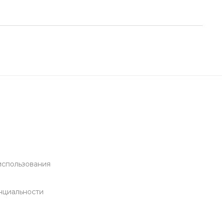
использования
а
нциальности