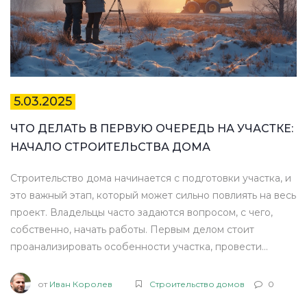
5.03.2025
ЧТО ДЕЛАТЬ В ПЕРВУЮ ОЧЕРЕДЬ НА УЧАСТКЕ:
НАЧАЛО СТРОИТЕЛЬСТВА ДОМА
Строительство дома начинается с подготовки участка, и
это важный этап, который может сильно повлиять на весь
проект. Владельцы часто задаются вопросом, с чего,
собственно, начать работы. Первым делом стоит
проанализировать особенности участка, провести
необходимые замеры и соглашения. Подготовка грунта
и оформление документации также играют ключевые
от
Иван Королев
Строительство домов
0
роли. Эти шаги обеспечат успешное и эффективное