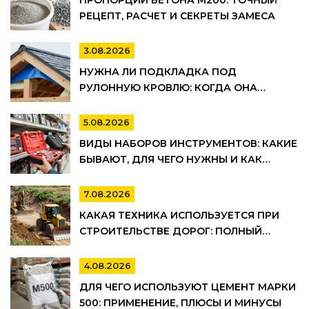
ПРОПОРЦИИ БЕТОНА М200: ТОЧНЫЙ
РЕЦЕПТ, РАСЧЕТ И СЕКРЕТЫ ЗАМЕСА
3.08.2026
НУЖНА ЛИ ПОДКЛАДКА ПОД
РУЛОННУЮ КРОВЛЮ: КОГДА ОНА
ОБЯЗАТЕЛЬНА, А КОГДА МОЖНО
СЭКОНОМИТЬ
5.08.2026
ВИДЫ НАБОРОВ ИНСТРУМЕНТОВ: КАКИЕ
БЫВАЮТ, ДЛЯ ЧЕГО НУЖНЫ И КАК
ВЫБРАТЬ
7.08.2026
КАКАЯ ТЕХНИКА ИСПОЛЬЗУЕТСЯ ПРИ
СТРОИТЕЛЬСТВЕ ДОРОГ: ПОЛНЫЙ
СПИСОК И ЭТАПЫ РАБОТ
4.08.2026
ДЛЯ ЧЕГО ИСПОЛЬЗУЮТ ЦЕМЕНТ МАРКИ
500: ПРИМЕНЕНИЕ, ПЛЮСЫ И МИНУСЫ