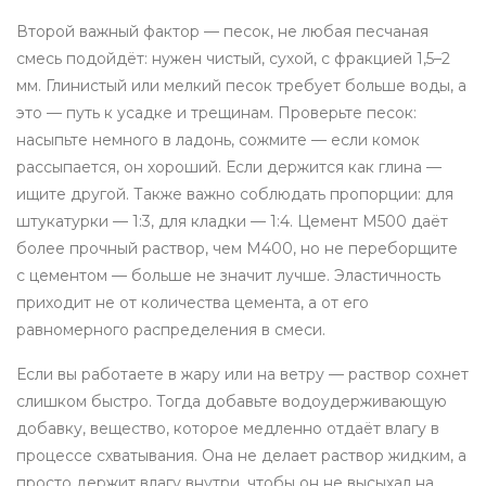
Второй важный фактор —
песок
,
не любая песчаная
смесь подойдёт: нужен чистый, сухой, с фракцией 1,5–2
мм
. Глинистый или мелкий песок требует больше воды, а
это — путь к усадке и трещинам. Проверьте песок:
насыпьте немного в ладонь, сожмите — если комок
рассыпается, он хороший. Если держится как глина —
ищите другой. Также важно соблюдать пропорции: для
штукатурки — 1:3, для кладки — 1:4. Цемент М500 даёт
более прочный раствор, чем М400, но не переборщите
с цементом — больше не значит лучше. Эластичность
приходит не от количества цемента, а от его
равномерного распределения в смеси.
Если вы работаете в жару или на ветру — раствор сохнет
слишком быстро. Тогда добавьте
водоудерживающую
добавку
,
вещество, которое медленно отдаёт влагу в
процессе схватывания
. Она не делает раствор жидким, а
просто держит влагу внутри, чтобы он не высыхал на