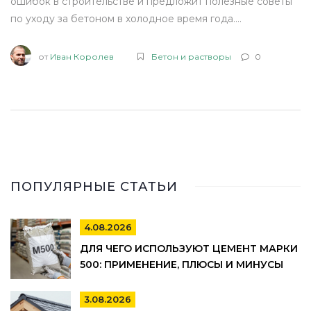
ошибок в строительстве и предложит полезные советы
по уходу за бетоном в холодное время года.
Рассматриваются различные способы прогрева, их
преимущества и недостатки, а также значимость
от
Иван Королев
Бетон и растворы
0
правильной выдержки бетона для достижения
прочности. Особое внимание уделяется факторам,
которые влияют на время прогрева и качества бетона.
ПОПУЛЯРНЫЕ СТАТЬИ
4.08.2026
ДЛЯ ЧЕГО ИСПОЛЬЗУЮТ ЦЕМЕНТ МАРКИ
500: ПРИМЕНЕНИЕ, ПЛЮСЫ И МИНУСЫ
3.08.2026