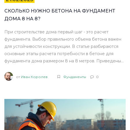
СКОЛЬКО НУЖНО БЕТОНА НА ФУНДАМЕНТ
ДОМА 8 НА 8?
При строительстве дома первый шаг - это расчет
фундамента. Выбор правильного объема бетона важен
для устойчивости конструкции. В статье разбираются
основные этапы расчета потребности в бетоне для
фундамента дома размером 8 на 8 метров. Приведены
примеры и советы для упрощения процесса расчета и
экономии времени и средств.
от
Иван Королев
Фундаменты
0