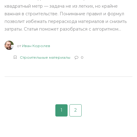
квадратный метр — задача не из легких, но крайне
важная в строительстве. Понимание правил и формул
позволит избежать перерасхода материалов и снизить
затраты. Статья поможет разобраться с алгоритмом
расчета, разберет факторы, влияющие на расход
цемента, и предложит практические советы по
от
Иван Королев
экономии ресурсов. Читатель сможет поэтапно
Строительные материалы
0
научиться правильному расчету и избежать типичных
ошибок. Знание нюансов использования цементной
смеси также улучшит качество конечного результата.
1
2