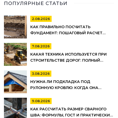
ПОПУЛЯРНЫЕ СТАТЬИ
2.08.2026
КАК ПРАВИЛЬНО ПОСЧИТАТЬ
ФУНДАМЕНТ: ПОШАГОВЫЙ РАСЧЕТ
ОБЪЕМА БЕТОНА, АРМАТУРЫ И
ОПАЛУБКИ
7.08.2026
КАКАЯ ТЕХНИКА ИСПОЛЬЗУЕТСЯ ПРИ
СТРОИТЕЛЬСТВЕ ДОРОГ: ПОЛНЫЙ
СПИСОК И ЭТАПЫ РАБОТ
3.08.2026
НУЖНА ЛИ ПОДКЛАДКА ПОД
РУЛОННУЮ КРОВЛЮ: КОГДА ОНА
ОБЯЗАТЕЛЬНА, А КОГДА МОЖНО
СЭКОНОМИТЬ
9.08.2026
КАК РАССЧИТАТЬ РАЗМЕР СВАРНОГО
ШВА: ФОРМУЛЫ, ГОСТ И ПРАКТИЧЕСКИЕ