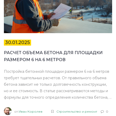
30.01.2025
РАСЧЕТ ОБЪЕМА БЕТОНА ДЛЯ ПЛОЩАДКИ
РАЗМЕРОМ 6 НА 6 МЕТРОВ
Постройка бетонной площадки размером 6 на 6 метров
требует тщательных расчетов. От правильного объема
бетона зависит не только долговечность конструкции,
но и ее стоимость. В статье рассматриваются методы и
формулы для точного определения количества бетона, а
также несколько полезных советов и интересных фактов
о бетоне. Узнайте, как правильно подойти к выбору
от
Иван Королев
Строительство и ремонт
0