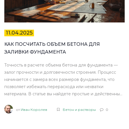
11.04.2025
КАК ПОСЧИТАТЬ ОБЪЕМ БЕТОНА ДЛЯ
ЗАЛИВКИ ФУНДАМЕНТА
Точность в расчете объема бетона для фундамента —
залог прочности и долговечности строения. Процесс
начинается с замера всех размеров фундамента, что
позволяет избежать перерасхода или нехватки
материала. В статье вы найдете простые и действенные
способы вычисления объема, учитывающие все важные
нюансы, от формы фундамента до типа почвы на участке.
от
Иван Королев
Бетон и растворы
0