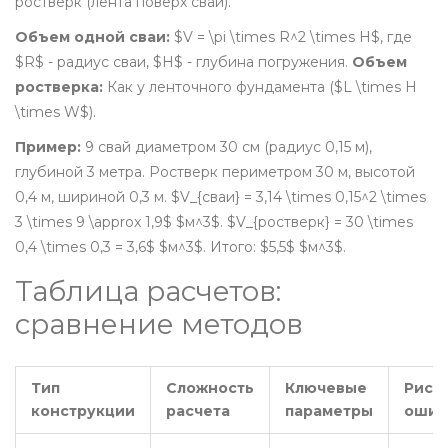
ростверк (лента поверх свай).
Объем одной сваи:
$V = \pi \times R^2 \times H$, где
$R$ - радиус сваи, $H$ - глубина погружения.
Объем
ростверка:
Как у ленточного фундамента ($L \times H
\times W$).
Пример:
9 свай диаметром 30 см (радиус 0,15 м),
глубиной 3 метра. Ростверк периметром 30 м, высотой
0,4 м, шириной 0,3 м. $V_{сваи} = 3,14 \times 0,15^2 \times
3 \times 9 \approx 1,9$ $м^3$. $V_{ростверк} = 30 \times
0,4 \times 0,3 = 3,6$ $м^3$. Итого: $5,5$ $м^3$.
Таблица расчетов:
сравнение методов
Тип
Сложность
Ключевые
Риск
конструкции
расчета
параметры
ошиб