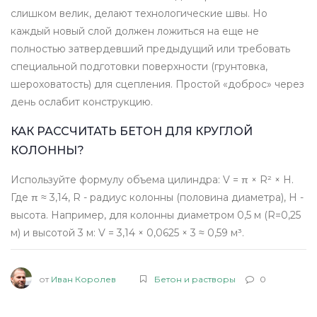
слишком велик, делают технологические швы. Но
каждый новый слой должен ложиться на еще не
полностью затвердевший предыдущий или требовать
специальной подготовки поверхности (грунтовка,
шероховатость) для сцепления. Простой «доброс» через
день ослабит конструкцию.
КАК РАССЧИТАТЬ БЕТОН ДЛЯ КРУГЛОЙ
КОЛОННЫ?
Используйте формулу объема цилиндра: V = π × R² × H.
Где π ≈ 3,14, R - радиус колонны (половина диаметра), H -
высота. Например, для колонны диаметром 0,5 м (R=0,25
м) и высотой 3 м: V = 3,14 × 0,0625 × 3 ≈ 0,59 м³.
от
Иван Королев
Бетон и растворы
0