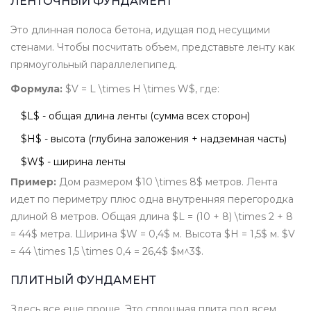
ЛЕНТОЧНЫЙ ФУНДАМЕНТ
Это длинная полоса бетона, идущая под несущими
стенами. Чтобы посчитать объем, представьте ленту как
прямоугольный параллелепипед.
Формула:
$V = L \times H \times W$, где:
$L$ - общая длина ленты (сумма всех сторон)
$H$ - высота (глубина заложения + надземная часть)
$W$ - ширина ленты
Пример:
Дом размером $10 \times 8$ метров. Лента
идет по периметру плюс одна внутренняя перегородка
длиной 8 метров. Общая длина $L = (10 + 8) \times 2 + 8
= 44$ метра. Ширина $W = 0,4$ м. Высота $H = 1,5$ м. $V
= 44 \times 1,5 \times 0,4 = 26,4$ $м^3$.
ПЛИТНЫЙ ФУНДАМЕНТ
Здесь все еще проще. Это сплошная плита под всем