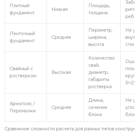
Забыт
Плитный
Площадь,
Низкая
ригел
фундамент
толщина
ребр
Периметр,
Не уч
Ленточный
Средняя
ширина,
внутр
фундамент
высота
стены
Количество
Ошиб
свай,
Свайный с
площ
Высокая
диаметр,
ростверком
круга 
габариты
R^2$)
ростверка
Длина,
Не уч
Армопояс /
Средняя
сечение
углов
Перемычки
блока
блоки
Сравнение сложности расчета для разных типов конструк