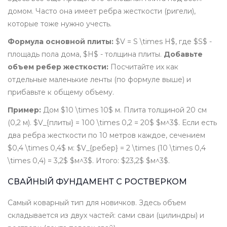
домом. Часто она имеет ребра жесткости (ригели),
которые тоже нужно учесть.
Формула основной плиты:
$V = S \times H$, где $S$ -
площадь пола дома, $H$ - толщина плиты.
Добавьте
объем ребер жесткости:
Посчитайте их как
отдельные маленькие ленты (по формуле выше) и
прибавьте к общему объему.
Пример:
Дом $10 \times 10$ м. Плита толщиной 20 см
(0,2 м). $V_{плиты} = 100 \times 0,2 = 20$ $м^3$. Если есть
два ребра жесткости по 10 метров каждое, сечением
$0,4 \times 0,4$ м: $V_{ребер} = 2 \times (10 \times 0,4
\times 0,4) = 3,2$ $м^3$. Итого: $23,2$ $м^3$.
СВАЙНЫЙ ФУНДАМЕНТ С РОСТВЕРКОМ
Самый коварный тип для новичков. Здесь объем
складывается из двух частей: сами сваи (цилиндры) и