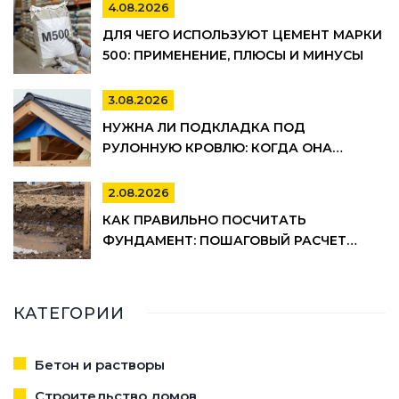
4.08.2026
ДЛЯ ЧЕГО ИСПОЛЬЗУЮТ ЦЕМЕНТ МАРКИ
500: ПРИМЕНЕНИЕ, ПЛЮСЫ И МИНУСЫ
3.08.2026
НУЖНА ЛИ ПОДКЛАДКА ПОД
РУЛОННУЮ КРОВЛЮ: КОГДА ОНА
ОБЯЗАТЕЛЬНА, А КОГДА МОЖНО
СЭКОНОМИТЬ
2.08.2026
КАК ПРАВИЛЬНО ПОСЧИТАТЬ
ФУНДАМЕНТ: ПОШАГОВЫЙ РАСЧЕТ
ОБЪЕМА БЕТОНА, АРМАТУРЫ И
ОПАЛУБКИ
КАТЕГОРИИ
Бетон и растворы
Строительство домов