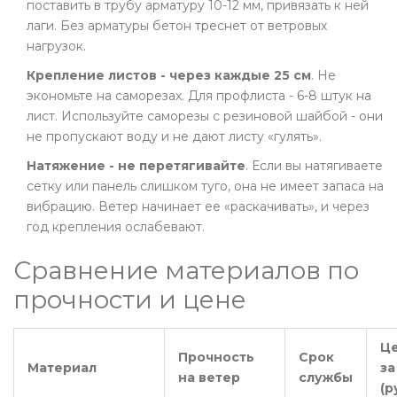
поставить в трубу арматуру 10-12 мм, привязать к ней
лаги. Без арматуры бетон треснет от ветровых
нагрузок.
Крепление листов - через каждые 25 см
. Не
экономьте на саморезах. Для профлиста - 6-8 штук на
лист. Используйте саморезы с резиновой шайбой - они
не пропускают воду и не дают листу «гулять».
Натяжение - не перетягивайте
. Если вы натягиваете
сетку или панель слишком туго, она не имеет запаса на
вибрацию. Ветер начинает ее «раскачивать», и через
год крепления ослабевают.
Сравнение материалов по
прочности и цене
Ц
Прочность
Срок
Материал
за
на ветер
службы
(р