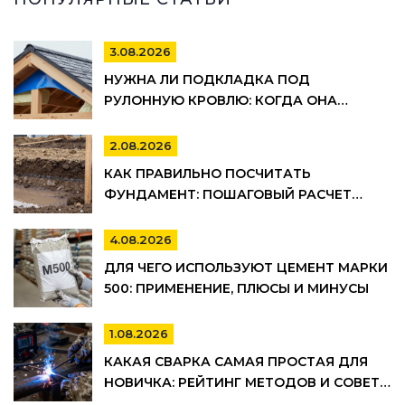
3.08.2026
НУЖНА ЛИ ПОДКЛАДКА ПОД
РУЛОННУЮ КРОВЛЮ: КОГДА ОНА
ОБЯЗАТЕЛЬНА, А КОГДА МОЖНО
СЭКОНОМИТЬ
2.08.2026
КАК ПРАВИЛЬНО ПОСЧИТАТЬ
ФУНДАМЕНТ: ПОШАГОВЫЙ РАСЧЕТ
ОБЪЕМА БЕТОНА, АРМАТУРЫ И
ОПАЛУБКИ
4.08.2026
ДЛЯ ЧЕГО ИСПОЛЬЗУЮТ ЦЕМЕНТ МАРКИ
500: ПРИМЕНЕНИЕ, ПЛЮСЫ И МИНУСЫ
1.08.2026
КАКАЯ СВАРКА САМАЯ ПРОСТАЯ ДЛЯ
НОВИЧКА: РЕЙТИНГ МЕТОДОВ И СОВЕТЫ
ПО ВЫБОРУ