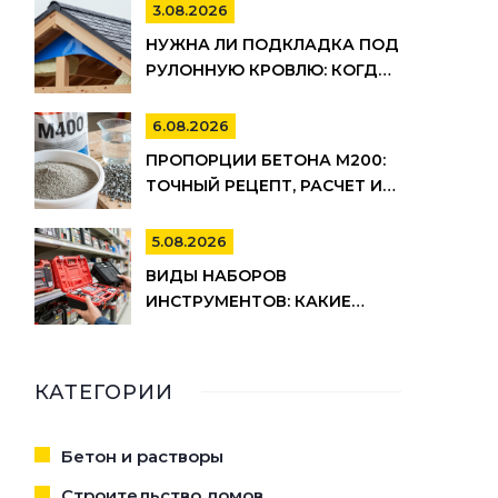
МИНУСЫ
3.08.2026
НУЖНА ЛИ ПОДКЛАДКА ПОД
РУЛОННУЮ КРОВЛЮ: КОГДА
ОНА ОБЯЗАТЕЛЬНА, А КОГДА
МОЖНО СЭКОНОМИТЬ
6.08.2026
ПРОПОРЦИИ БЕТОНА М200:
ТОЧНЫЙ РЕЦЕПТ, РАСЧЕТ И
СЕКРЕТЫ ЗАМЕСА
5.08.2026
ВИДЫ НАБОРОВ
ИНСТРУМЕНТОВ: КАКИЕ
БЫВАЮТ, ДЛЯ ЧЕГО НУЖНЫ И
КАК ВЫБРАТЬ
КАТЕГОРИИ
Бетон и растворы
Строительство домов