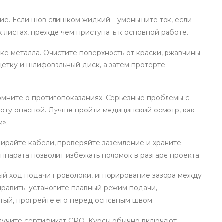
ие. Если шов слишком жидкий – уменьшите ток, если
 листах, прежде чем приступать к основной работе.
ке металла. Очистите поверхность от краски, ржавчины
щётку и шлифовальный диск, а затем протёрте
омните о противопоказаниях. Серьёзные проблемы с
боту опасной. Лучше пройти медицинский осмотр, как
м».
Убирайте кабели, проверяйте заземление и храните
ппарата позволит избежать поломок в разгаре проекта.
й ход подачи проволоки, игнорирование зазора между
править: установите плавный режим подачи,
лстый, прогрейте его перед основным швом.
олучите сертификат СРО. Курсы обычно включают