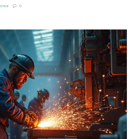
отка
0