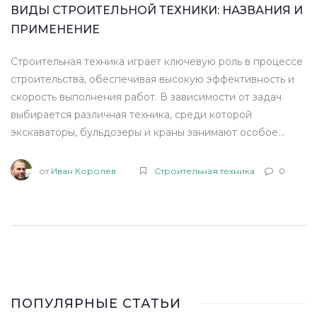
ВИДЫ СТРОИТЕЛЬНОЙ ТЕХНИКИ: НАЗВАНИЯ И
ПРИМЕНЕНИЕ
Строительная техника играет ключевую роль в процессе
строительства, обеспечивая высокую эффективность и
скорость выполнения работ. В зависимости от задач
выбирается различная техника, среди которой
экскаваторы, бульдозеры и краны занимают особое
место. Каждая из машин обладает специфическими
характеристиками и предназначением, что делает их
от
Иван Королев
Строительная техника
0
незаменимыми на стройке. Узнайте о функциях этих
машин и их наименованиях в строительной отрасли. В
статье мы уделим внимание основным видам техники, их
применению и интересным фактам.
ПОПУЛЯРНЫЕ СТАТЬИ