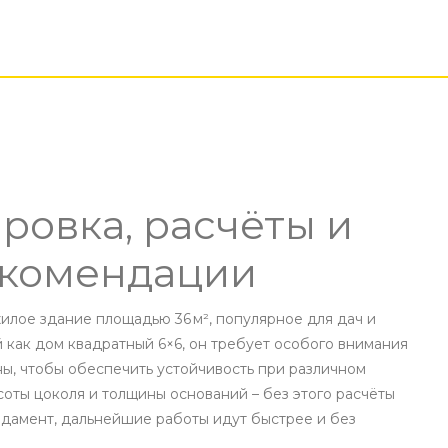
ировка, расчёты и
екомендации
илое здание площадью 36 м², популярное для дач и
й как
дом квадратный 6×6
, он требует особого внимания
ны, чтобы обеспечить устойчивость при различном
оты цоколя и толщины оснований – без этого расчёты
ндамент, дальнейшие работы идут быстрее и без