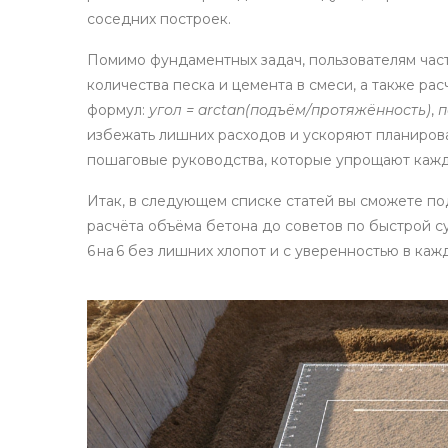
соседних построек.
Помимо фундаментных задач, пользователям част
количества песка и цемента в смеси, а также ра
формул:
угол = arctan(подъём/протяжённость)
,
п
избежать лишних расходов и ускоряют планиров
пошаговые руководства, которые упрощают кажды
Итак, в следующем списке статей вы сможете по
расчёта объёма бетона до советов по быстрой с
6 на 6 без лишних хлопот и с уверенностью в каж