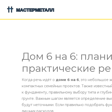
Дом 6 на 6: план
практические р
Когда речь идёт о
доме 6 на 6
,
это небольшое ж
компактных семейных проектов
. Также известны
к
фундаменту
,
правильному выбору типа и глуби
грунте
. Важным шагом является определение выс
будут неточными. Если правильно подобрать фу
лишних расходов.