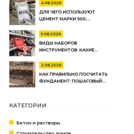
ПОЛНЫЙ СПИСОК И ЭТАПЫ
4.08.2026
РАБОТ
ДЛЯ ЧЕГО ИСПОЛЬЗУЮТ
ЦЕМЕНТ МАРКИ 500:
ПРИМЕНЕНИЕ, ПЛЮСЫ И
МИНУСЫ
5.08.2026
ВИДЫ НАБОРОВ
ИНСТРУМЕНТОВ: КАКИЕ
БЫВАЮТ, ДЛЯ ЧЕГО НУЖНЫ И
КАК ВЫБРАТЬ
2.08.2026
КАК ПРАВИЛЬНО ПОСЧИТАТЬ
ФУНДАМЕНТ: ПОШАГОВЫЙ
РАСЧЕТ ОБЪЕМА БЕТОНА,
АРМАТУРЫ И ОПАЛУБКИ
КАТЕГОРИИ
Бетон и растворы
Строительство домов