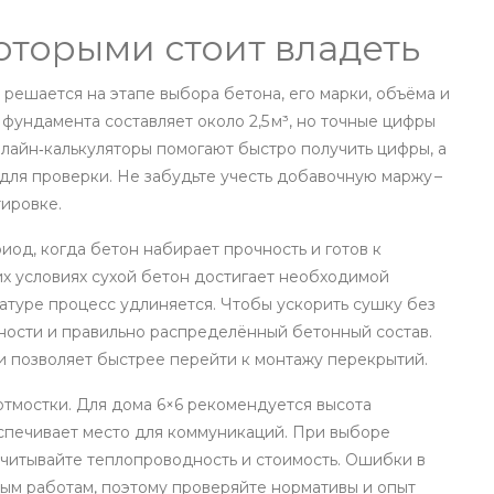
оторыми стоит владеть
в решается на этапе выбора
бетона
,
его марки, объёма и
м фундамента составляет около 2,5 м³, но точные цифры
нлайн‑калькуляторы помогают быстро получить цифры, а
 для проверки. Не забудьте учесть добавочную маржу –
тировке.
иод, когда бетон набирает прочность и готов к
их условиях сухой бетон достигает необходимой
ратуре процесс удлиняется. Чтобы ускорить сушку без
ности и правильно распределённый бетонный состав.
 позволяет быстрее перейти к монтажу перекрытий.
отмостки. Для дома 6×6 рекомендуется высота
обеспечивает место для коммуникаций. При выборе
 учитывайте теплопроводность и стоимость. Ошибки в
ым работам, поэтому проверяйте нормативы и опыт