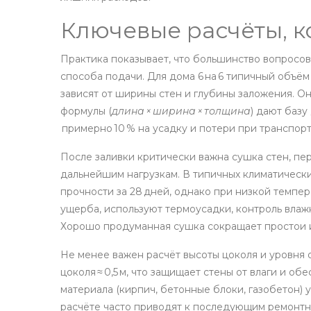
Ключевые расчёты, к
Практика показывает, что большинство вопросо
способа подачи
. Для дома 6 на 6 типичный объё
зависят от ширины стен и глубины заложения. О
формулы (
длина × ширина × толщина
) дают базу
примерно 10 % на усадку и потери при транспор
После заливки критически важна
сушка стен
,
пер
дальнейшим нагрузкам
. В типичных климатическ
прочности за 28 дней, однако при низкой темпе
ущерба, используют термоусадки, контроль влаж
Хорошо продуманная сушка сокращает простои и
Не менее важен расчёт высоты цоколя и уровня 
цоколя ≈ 0,5 м, что защищает стены от влаги и 
материала (кирпич, бетонные блоки, газобетон)
расчёте часто приводят к последующим ремонтн