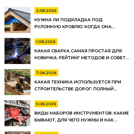
3.08.2026
НУЖНА ЛИ ПОДКЛАДКА ПОД
РУЛОННУЮ КРОВЛЮ: КОГДА ОНА
ОБЯЗАТЕЛЬНА, А КОГДА МОЖНО
СЭКОНОМИТЬ
1.08.2026
КАКАЯ СВАРКА САМАЯ ПРОСТАЯ ДЛЯ
НОВИЧКА: РЕЙТИНГ МЕТОДОВ И СОВЕТЫ
ПО ВЫБОРУ
7.08.2026
КАКАЯ ТЕХНИКА ИСПОЛЬЗУЕТСЯ ПРИ
СТРОИТЕЛЬСТВЕ ДОРОГ: ПОЛНЫЙ
СПИСОК И ЭТАПЫ РАБОТ
5.08.2026
ВИДЫ НАБОРОВ ИНСТРУМЕНТОВ: КАКИЕ
БЫВАЮТ, ДЛЯ ЧЕГО НУЖНЫ И КАК
ВЫБРАТЬ