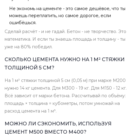
Не экономь на цементе - это самое дешёвое, что ты
можешь переплатить, но самое дорогое, если
ошибёшься.
Сделай расчёт - и не гадай. Бетон - не творчество. Это
математика. И если ты знаешь площадь и толщину - ты
уже на 80% победил.
СКОЛЬКО ЦЕМЕНТА НУЖНО НА 1 М² СТЯЖКИ
ТОЛЩИНОЙ 5 СМ?
На 1 м² стяжки толщиной 5 см (0,05 м) при марке М200
нужно 14 кг цемента. Для М300 - 19 кг. Для М150 - 12 кг.
Всё зависит от марки бетона. Рассчитывай по объёму:
площадь × толщина = кубометры, потом умножай на
расход цемента на 1 м³.
МОЖНО ЛИ СЭКОНОМИТЬ, ИСПОЛЬЗУЯ
ЦЕМЕНТ М500 ВМЕСТО М400?