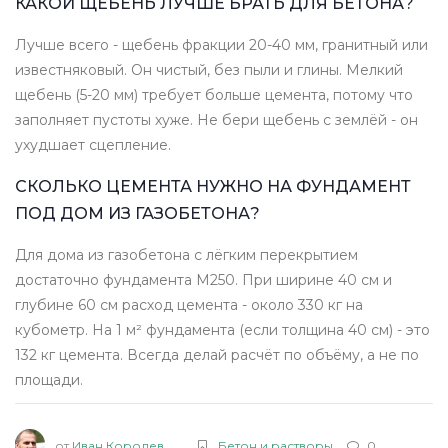
КАКОЙ ЩЕБЕНЬ ЛУЧШЕ БРАТЬ ДЛЯ БЕТОНА?
Лучше всего - щебень фракции 20-40 мм, гранитный или
известняковый. Он чистый, без пыли и глины. Мелкий
щебень (5-20 мм) требует больше цемента, потому что
заполняет пустоты хуже. Не бери щебень с землёй - он
ухудшает сцепление.
СКОЛЬКО ЦЕМЕНТА НУЖНО НА ФУНДАМЕНТ
ПОД ДОМ ИЗ ГАЗОБЕТОНА?
Для дома из газобетона с лёгким перекрытием
достаточно фундамента М250. При ширине 40 см и
глубине 60 см расход цемента - около 330 кг на
кубометр. На 1 м² фундамента (если толщина 40 см) - это
132 кг цемента. Всегда делай расчёт по объёму, а не по
площади.
от
Иван Королев
Бетон и растворы
0