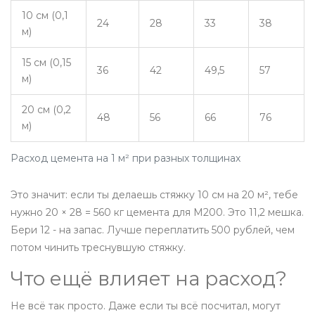
10 см (0,1
24
28
33
38
м)
15 см (0,15
36
42
49,5
57
м)
20 см (0,2
48
56
66
76
м)
Расход цемента на 1 м² при разных толщинах
Это значит: если ты делаешь стяжку 10 см на 20 м², тебе
нужно 20 × 28 = 560 кг цемента для М200. Это 11,2 мешка.
Бери 12 - на запас. Лучше переплатить 500 рублей, чем
потом чинить треснувшую стяжку.
Что ещё влияет на расход?
Не всё так просто. Даже если ты всё посчитал, могут