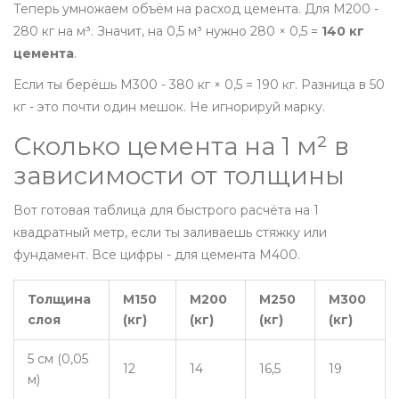
Теперь умножаем объём на расход цемента. Для М200 -
280 кг на м³. Значит, на 0,5 м³ нужно 280 × 0,5 =
140 кг
цемента
.
Если ты берёшь М300 - 380 кг × 0,5 = 190 кг. Разница в 50
кг - это почти один мешок. Не игнорируй марку.
Сколько цемента на 1 м² в
зависимости от толщины
Вот готовая таблица для быстрого расчёта на 1
квадратный метр, если ты заливаешь стяжку или
фундамент. Все цифры - для цемента М400.
Толщина
М150
М200
М250
М300
слоя
(кг)
(кг)
(кг)
(кг)
5 см (0,05
12
14
16,5
19
м)