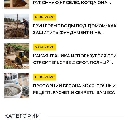
РУЛОННУЮ КРОВЛЮ: КОГДА ОНА
ОБЯЗАТЕЛЬНА, А КОГДА МОЖНО
СЭКОНОМИТЬ
8.08.2026
ГРУНТОВЫЕ ВОДЫ ПОД ДОМОМ: КАК
ЗАЩИТИТЬ ФУНДАМЕНТ И НЕ
ПОТОПИТЬ ПОДВАЛ
7.08.2026
КАКАЯ ТЕХНИКА ИСПОЛЬЗУЕТСЯ ПРИ
СТРОИТЕЛЬСТВЕ ДОРОГ: ПОЛНЫЙ
СПИСОК И ЭТАПЫ РАБОТ
6.08.2026
ПРОПОРЦИИ БЕТОНА М200: ТОЧНЫЙ
РЕЦЕПТ, РАСЧЕТ И СЕКРЕТЫ ЗАМЕСА
КАТЕГОРИИ