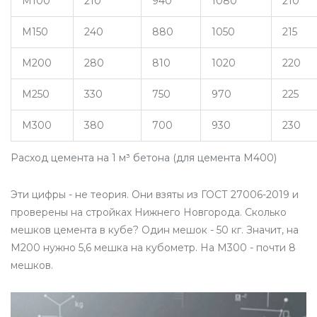
М100
210
940
1080
210
М150
240
880
1050
215
М200
280
810
1020
220
М250
330
750
970
225
М300
380
700
930
230
Расход цемента на 1 м³ бетона (для цемента М400)
Эти цифры - не теория. Они взяты из ГОСТ 27006-2019 и
проверены на стройках Нижнего Новгорода. Сколько
мешков цемента в кубе? Один мешок - 50 кг. Значит, на
М200 нужно 5,6 мешка на кубометр. На М300 - почти 8
мешков.