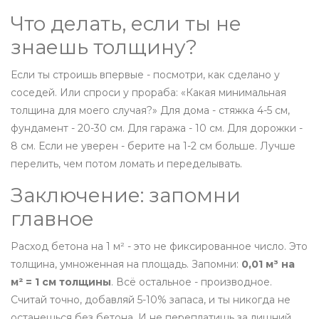
Что делать, если ты не
знаешь толщину?
Если ты строишь впервые - посмотри, как сделано у
соседей. Или спроси у прораба: «Какая минимальная
толщина для моего случая?» Для дома - стяжка 4-5 см,
фундамент - 20-30 см. Для гаража - 10 см. Для дорожки -
8 см. Если не уверен - берите на 1-2 см больше. Лучше
перелить, чем потом ломать и переделывать.
Заключение: запомни
главное
Расход бетона на 1 м² - это не фиксированное число. Это
толщина, умноженная на площадь. Запомни:
0,01 м³ на
м² = 1 см толщины
. Всё остальное - производное.
Считай точно, добавляй 5-10% запаса, и ты никогда не
останешься без бетона. И не переплатишь за лишний