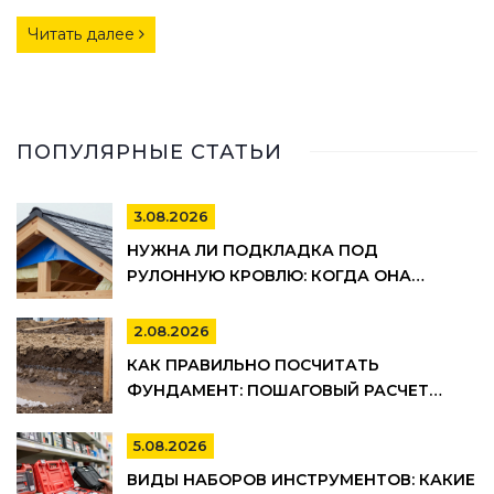
РАБОТАЕТ
Читать далее
ПОПУЛЯРНЫЕ СТАТЬИ
3.08.2026
НУЖНА ЛИ ПОДКЛАДКА ПОД
РУЛОННУЮ КРОВЛЮ: КОГДА ОНА
ОБЯЗАТЕЛЬНА, А КОГДА МОЖНО
СЭКОНОМИТЬ
2.08.2026
КАК ПРАВИЛЬНО ПОСЧИТАТЬ
ФУНДАМЕНТ: ПОШАГОВЫЙ РАСЧЕТ
ОБЪЕМА БЕТОНА, АРМАТУРЫ И
ОПАЛУБКИ
5.08.2026
ВИДЫ НАБОРОВ ИНСТРУМЕНТОВ: КАКИЕ