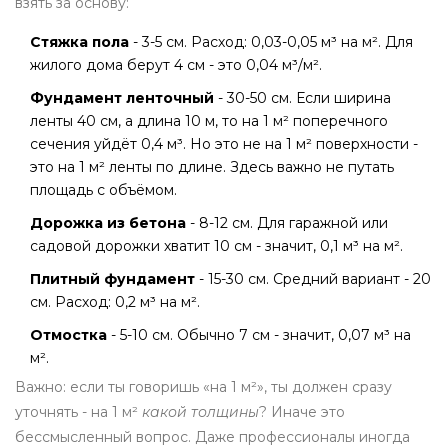
взять за основу:
Стяжка пола
- 3-5 см. Расход: 0,03-0,05 м³ на м². Для
жилого дома берут 4 см - это 0,04 м³/м².
Фундамент ленточный
- 30-50 см. Если ширина
ленты 40 см, а длина 10 м, то на 1 м² поперечного
сечения уйдёт 0,4 м³. Но это не на 1 м² поверхности -
это на 1 м² ленты по длине. Здесь важно не путать
площадь с объёмом.
Дорожка из бетона
- 8-12 см. Для гаражной или
садовой дорожки хватит 10 см - значит, 0,1 м³ на м².
Плитный фундамент
- 15-30 см. Средний вариант - 20
см. Расход: 0,2 м³ на м².
Отмостка
- 5-10 см. Обычно 7 см - значит, 0,07 м³ на
м².
Важно: если ты говоришь «на 1 м²», ты должен сразу
уточнять - на 1 м²
какой толщины
? Иначе это
бессмысленный вопрос. Даже профессионалы иногда