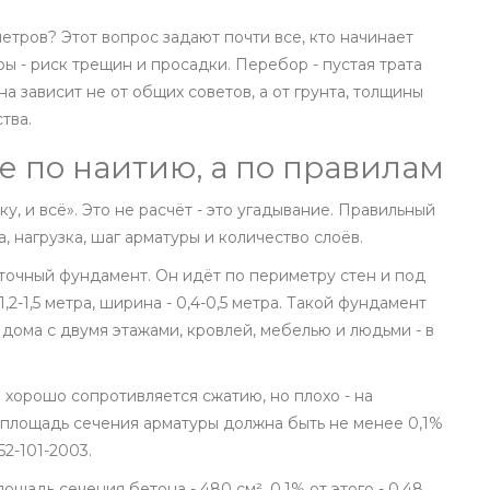
етров? Этот вопрос задают почти все, кто начинает
ы - риск трещин и просадки. Перебор - пустая трата
а зависит не от общих советов, а от грунта, толщины
тва.
не по наитию, а по правилам
у, и всё». Это не расчёт - это угадывание. Правильный
а, нагрузка, шаг арматуры и количество слоёв.
нточный фундамент. Он идёт по периметру стен и под
2-1,5 метра, ширина - 0,4-0,5 метра. Такой фундамент
дома с двумя этажами, кровлей, мебелью и людьми - в
 хорошо сопротивляется сжатию, но плохо - на
я площадь сечения арматуры должна быть не менее 0,1%
2-101-2003.
ощадь сечения бетона - 480 см². 0,1% от этого - 0,48