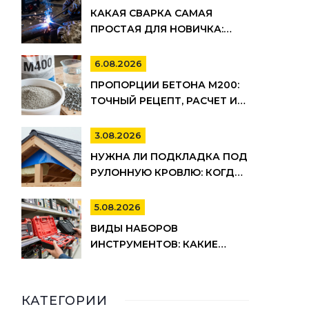
КАКАЯ СВАРКА САМАЯ
ПРОСТАЯ ДЛЯ НОВИЧКА:
РЕЙТИНГ МЕТОДОВ И
СОВЕТЫ ПО ВЫБОРУ
6.08.2026
ПРОПОРЦИИ БЕТОНА М200:
ТОЧНЫЙ РЕЦЕПТ, РАСЧЕТ И
СЕКРЕТЫ ЗАМЕСА
3.08.2026
НУЖНА ЛИ ПОДКЛАДКА ПОД
РУЛОННУЮ КРОВЛЮ: КОГДА
ОНА ОБЯЗАТЕЛЬНА, А КОГДА
МОЖНО СЭКОНОМИТЬ
5.08.2026
ВИДЫ НАБОРОВ
ИНСТРУМЕНТОВ: КАКИЕ
БЫВАЮТ, ДЛЯ ЧЕГО НУЖНЫ И
КАК ВЫБРАТЬ
КАТЕГОРИИ