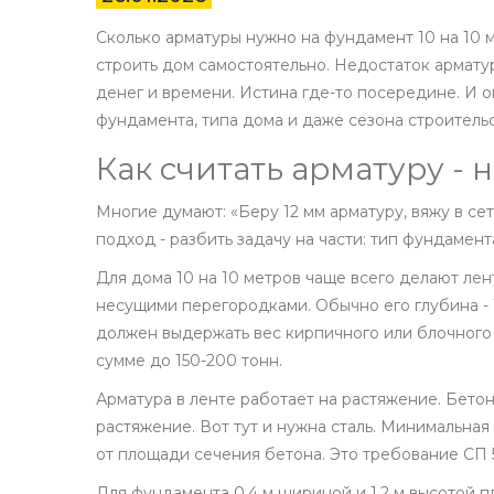
Сколько арматуры нужно на фундамент 10 на 10 м
строить дом самостоятельно. Недостаток арматур
денег и времени. Истина где-то посередине. И он
фундамента, типа дома и даже сезона строительс
Как считать арматуру - 
Многие думают: «Беру 12 мм арматуру, вяжу в сетк
подход - разбить задачу на части: тип фундамент
Для дома 10 на 10 метров чаще всего делают ле
несущими перегородками. Обычно его глубина - 1,
должен выдержать вес кирпичного или блочного 
сумме до 150-200 тонн.
Арматура в ленте работает на растяжение. Бетон
растяжение. Вот тут и нужна сталь. Минимальна
от площади сечения бетона. Это требование СП 5
Для фундамента 0,4 м шириной и 1,2 м высотой пл