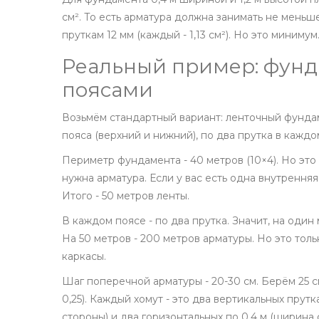
см². То есть арматура должна занимать не меньш
пруткам 12 мм (каждый - 1,13 см²). Но это миниму
Реальный пример: фунда
поясами
Возьмём стандартный вариант: ленточный фундаме
пояса (верхний и нижний), по два прутка в кажд
Периметр фундамента - 40 метров (10×4). Но эт
нужна арматура. Если у вас есть одна внутрення
Итого - 50 метров ленты.
В каждом поясе - по два прутка. Значит, на один 
На 50 метров - 200 метров арматуры. Но это тол
каркасы.
Шаг поперечной арматуры - 20-30 см. Берём 25 см
0,25). Каждый хомут - это два вертикальных прут
стороны) и два горизонтальных по 0,4 м (ширина