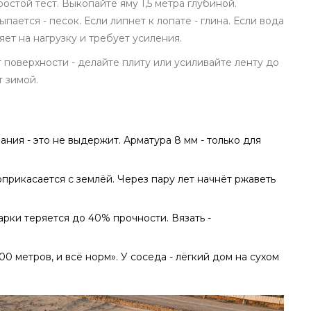
простой тест. Выкопайте яму 1,5 метра глубиной.
пается - песок. Если липнет к лопате - глина. Если вода
яет на нагрузку и требует усиления.
 поверхности - делайте плиту или усиливайте ленту до
т зимой.
ния - это не выдержит. Арматура 8 мм - только для
прикасается с землёй. Через пару лет начнёт ржаветь
арки теряется до 40% прочности. Вязать -
100 метров, и всё норм». У соседа - лёгкий дом на сухом