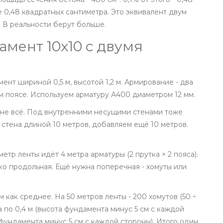
е 0,48 квадратных сантиметра. Это эквивалент двум
м. В реальности берут больше.
мент 10x10 с двумя
нт шириной 0,5 м, высотой 1,2 м. Армирование - два
ом поясе. Используем арматуру А400 диаметром 12 мм.
о не всё. Под внутренними несущими стенами тоже
я стена длиной 10 метров, добавляем ещё 10 метров.
метр ленты идёт 4 метра арматуры (2 прутка × 2 пояса).
ько продольная. Ещё нужна поперечная - хомуты или
 как среднее. На 50 метров ленты - 200 хомутов (50 ÷
ка по 0,4 м (высота фундамента минус 5 см с каждой
 фундамента минус 5 см с каждой стороны). Итого один