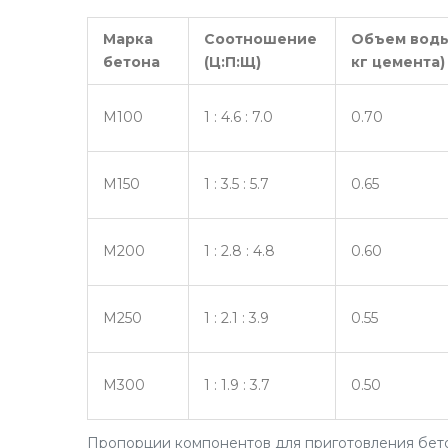
Марка
Соотношение
Объем воды 
бетона
(Ц:П:Щ)
кг цемента)
M100
1 : 4.6 : 7.0
0.70
M150
1 : 3.5 : 5.7
0.65
M200
1 : 2.8 : 4.8
0.60
M250
1 : 2.1 : 3.9
0.55
M300
1 : 1.9 : 3.7
0.50
Пропорции компонентов для приготовления бето