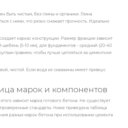
н быть чистым, без глины и органики. Глина
ься с ними, что резко снижает прочность. Идеально
 создает каркас конструкции. Размер фракции зависит
й щебень (5-10 мм), для фундаментов - средний (20-40
руглым гравием, чтобы лучше цепляться за цементное
вой, чистой. Если вода из скважины имеет привкус
ица марок и компонентов
этого зависит марка готового бетона. Не существует
ть проверенные стандарты. Ниже приведена таблица
ения разных марок бетона при использовании цемента