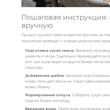
Пошаговая инструкция: 
вручную
Процесс ручного замеса кажется простым, но п
технологии приведет к комкам цемента или нер
Подготовка сухой смеси.
Высыпьте на ровну
цемента и песка. Тщательно перемешайте их л
этот шаг, в растворе останутся белые пятна п
структуру.
Добавление щебня.
Засыпьте подготовленн
снова, пока цвет массы не станет равномерн
всему объему.
Формирование конуса.
Соберите сухую смес
туда мы будем лить воду.
Введение воды.
Лейте воду постепенно, в це