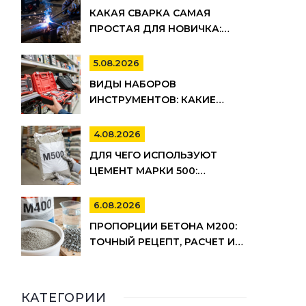
КАКАЯ СВАРКА САМАЯ
ПРОСТАЯ ДЛЯ НОВИЧКА:
РЕЙТИНГ МЕТОДОВ И
СОВЕТЫ ПО ВЫБОРУ
5.08.2026
ВИДЫ НАБОРОВ
ИНСТРУМЕНТОВ: КАКИЕ
БЫВАЮТ, ДЛЯ ЧЕГО НУЖНЫ И
КАК ВЫБРАТЬ
4.08.2026
ДЛЯ ЧЕГО ИСПОЛЬЗУЮТ
ЦЕМЕНТ МАРКИ 500:
ПРИМЕНЕНИЕ, ПЛЮСЫ И
МИНУСЫ
6.08.2026
ПРОПОРЦИИ БЕТОНА М200:
ТОЧНЫЙ РЕЦЕПТ, РАСЧЕТ И
СЕКРЕТЫ ЗАМЕСА
КАТЕГОРИИ