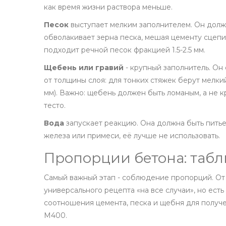
как время жизни раствора меньше.
Песок
выступает мелким заполнителем. Он долже
обволакивает зерна песка, мешая цементу сцепит
подходит речной песок фракцией 1.5-2.5 мм.
Щебень или гравий
- крупный заполнитель. Он
от толщины слоя: для тонких стяжек берут мелки
мм). Важно: щебень должен быть ломаным, а не к
тесто.
Вода
запускает реакцию. Она должна быть питье
железа или примеси, её лучше не использовать.
Пропорции бетона: табл
Самый важный этап - соблюдение пропорций. От 
универсального рецепта «на все случаи», но ес
соотношения цемента, песка и щебня для получ
М400.