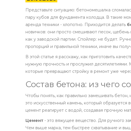
Представьте ситуацию: бетономешалка сломалась 
пару кубов для фундамента колодца. В такие мо
аренда техники - хлопотно. Приходится делать
б
новичков: они просто смешивают песок, щебень и 
как у заводской партии. Спойлер: не будет. Руч
пропорций и правильной техники, иначе вы полу
В этой статье я расскажу, как приготовить каче
нужную прочность и прослужил десятилетиями. 
которые превращают стройку в ремонт уже через
Состав бетона: из чего 
Чтобы понять, как правильно замешивать бетон, н
это искусственный камень, который образуется в
цемент реагирует с водой, создавая прочную мат
Цемент
- это вяжущее вещество. Для ручного з
Чем выше марка, тем быстрее схватывание и выше