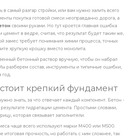
в самый разгар стройки, или вам нужно залить всего
менты покупка готовой смеси неоправданно дорога, а
етон
своими руками. Но тут кроется главная ошибка
цемент в ведре, считая, что результат будет таким же,
ной замес требует понимания химии процесса, точных
чите хрупкую крошку вместо монолита.
ственный бетонный раствор вручную, чтобы он набрал
Мы разберем состав, инструменты и типичные ошибки,
 год.
состоит крепкий фундамент
ужно знать, за что отвечает каждый компонент. Бетон -
 результате гидратации цемента. Простыми словами,
рицу, которая связывает заполнители.
амеса чаще всего используют марки М400 или М500.
 итоговая прочность, но работать с ним сложнее, так